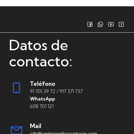
Datos de
contacto:
Teléfono
91 701 39 72 / 917 371 737
WhatsApp
608 701 121
Mail
fo@centromedicocaduceo.com
in